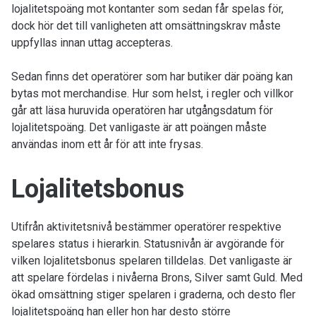
lojalitetspoäng mot kontanter som sedan får spelas för,
dock hör det till vanligheten att omsättningskrav måste
uppfyllas innan uttag accepteras.
Sedan finns det operatörer som har butiker där poäng kan
bytas mot merchandise. Hur som helst, i regler och villkor
går att läsa huruvida operatören har utgångsdatum för
lojalitetspoäng. Det vanligaste är att poängen måste
användas inom ett år för att inte frysas.
Lojalitetsbonus
Utifrån aktivitetsnivå bestämmer operatörer respektive
spelares status i hierarkin. Statusnivån är avgörande för
vilken lojalitetsbonus spelaren tilldelas. Det vanligaste är
att spelare fördelas i nivåerna Brons, Silver samt Guld. Med
ökad omsättning stiger spelaren i graderna, och desto fler
lojalitetspoäng han eller hon har desto större