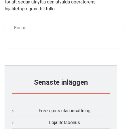
för att sedan utnyttja den utvalda operatörens
lojalitetsprogram till fullo.
Bonus
Senaste inläggen
Free spins utan insättning
Lojalitetsbonus