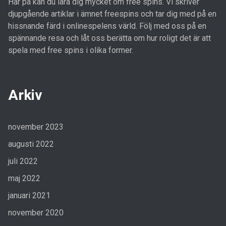
Här på kan du lära dig mycket om free spins. Vi skriver
djupgående artiklar i ämnet freespins och tar dig med på en
hissnande färd i onlinespelens värld. Följ med oss på en
spännande resa och låt oss berätta om hur roligt det är att
spela med free spins i olika former.
Arkiv
november 2023
augusti 2022
juli 2022
maj 2022
januari 2021
november 2020