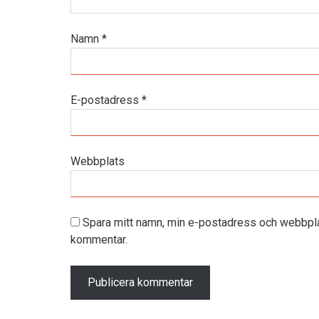
Namn
*
E-postadress
*
Webbplats
Spara mitt namn, min e-postadress och webbplat
kommentar.