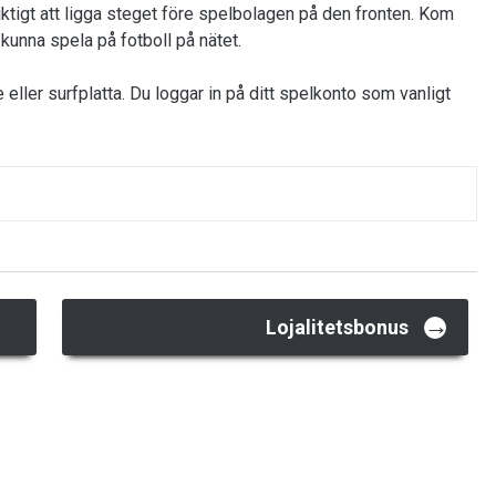
viktigt att ligga steget före spelbolagen på den fronten. Kom
t kunna spela på fotboll på nätet.
eller surfplatta. Du loggar in på ditt spelkonto som vanligt
→
Lojalitetsbonus