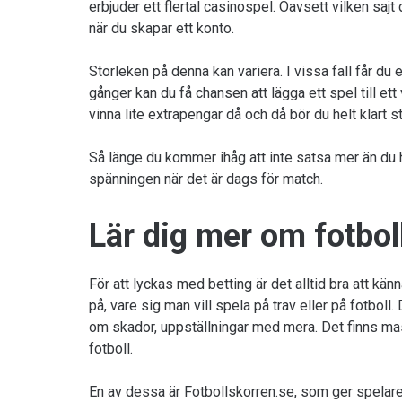
erbjuder ett flertal casinospel. Oavsett vilken sajt
när du skapar ett konto.
Storleken på denna kan variera. I vissa fall får du
gånger kan du få chansen att lägga ett spel till ett 
vinna lite extrapengar då och då bör du helt klart s
Så länge du kommer ihåg att inte satsa mer än du ha
spänningen när det är dags för match.
Lär dig mer om fotbol
För att lyckas med betting är det alltid bra att kä
på, vare sig man vill spela på trav eller på fotbol
om skador, uppställningar med mera. Det finns mas
fotboll.
En av dessa är Fotbollskorren.se, som ger spelare