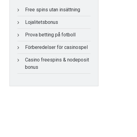
Free spins utan insättning
Lojalitetsbonus
Prova betting på fotboll
Förberedelser för casinospel
Casino freespins & nodeposit
bonus