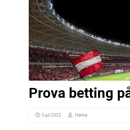
Prova betting på
5 jul 2022
Hanna