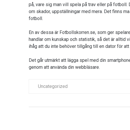
på, vare sig man vill spela på trav eller på fotbol
om skador, uppställningar med mera. Det finns mas
fotboll.
En av dessa är Fotbollskorren.se, som ger spelare
handlar om kunskap och statistik, så det är alltid 
ihåg att du inte behöver tillgång till en dator för at
Det går utmärkt att lägga spel med din smartphone 
genom att använda din webbläsare.
Uncategorized