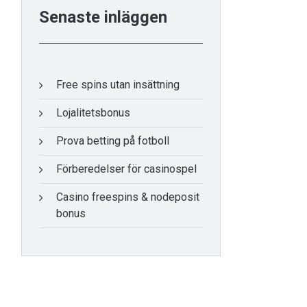
Senaste inläggen
Free spins utan insättning
Lojalitetsbonus
Prova betting på fotboll
Förberedelser för casinospel
Casino freespins & nodeposit
bonus