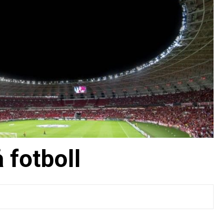
 fotboll