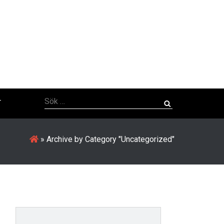
Sök
T
efter:
»
Archive by Category "Uncategorized"