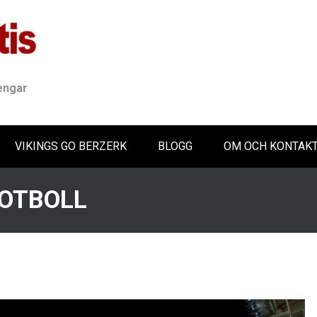
pengar
VIKINGS GO BERZERK
BLOGG
OM OCH KONTAK
FOTBOLL