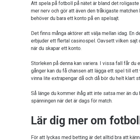
Att spela på fotboll på nätet är bland det roligas
mer nerv och gör att även den tråkigaste matchen k
behöver du bara ett konto på en spelsajt.
Det finns många aktörer att välja mellan idag. En 
erbjuder ett flertal casinospel. Oavsett vilken sajt
när du skapar ett konto.
Storleken på denna kan variera. I vissa fall får du
gånger kan du få chansen att lägga ett spel till ett 
vinna lite extrapengar då och då bör du helt klart s
Så länge du kommer ihåg att inte satsa mer än du ha
spänningen när det är dags för match.
Lär dig mer om fotbol
För att lyckas med betting är det alltid bra att kä