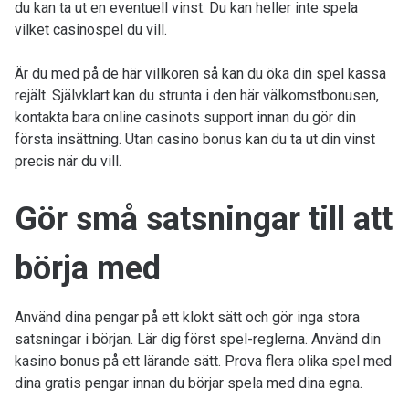
du kan ta ut en eventuell vinst. Du kan heller inte spela
vilket casinospel du vill.
Är du med på de här villkoren så kan du öka din spel kassa
rejält. Självklart kan du strunta i den här välkomstbonusen,
kontakta bara online casinots support innan du gör din
första insättning. Utan casino bonus kan du ta ut din vinst
precis när du vill.
Gör små satsningar till att
börja med
Använd dina pengar på ett klokt sätt och gör inga stora
satsningar i början. Lär dig först spel-reglerna. Använd din
kasino bonus på ett lärande sätt. Prova flera olika spel med
dina gratis pengar innan du börjar spela med dina egna.