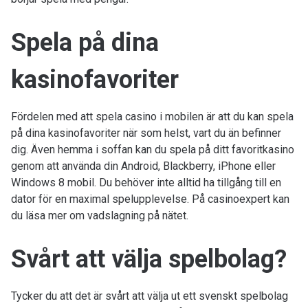
Spela på dina
kasinofavoriter
Fördelen med att spela casino i mobilen är att du kan spela
på dina kasinofavoriter när som helst, vart du än befinner
dig. Även hemma i soffan kan du spela på ditt favoritkasino
genom att använda din Android, Blackberry, iPhone eller
Windows 8 mobil. Du behöver inte alltid ha tillgång till en
dator för en maximal spelupplevelse. På casinoexpert kan
du läsa mer om vadslagning på nätet.
Svårt att välja spelbolag?
Tycker du att det är svårt att välja ut ett svenskt spelbolag