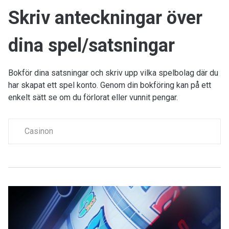
Skriv anteckningar över
dina spel/satsningar
Bokför dina satsningar och skriv upp vilka spelbolag där du
har skapat ett spel konto. Genom din bokföring kan på ett
enkelt sätt se om du förlorat eller vunnit pengar.
Casinon