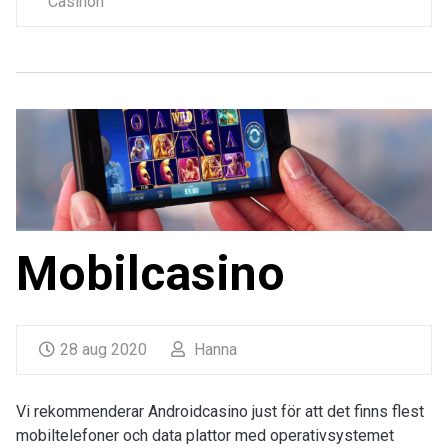
Casinon
Mobilcasino
28 aug 2020
Hanna
Vi rekommenderar Androidcasino just för att det finns flest
mobiltelefoner och data plattor med operativsystemet