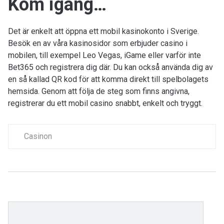
Kom igång…
Det är enkelt att öppna ett mobil kasinokonto i Sverige.
Besök en av våra kasinosidor som erbjuder casino i
mobilen, till exempel Leo Vegas, iGame eller varför inte
Bet365 och registrera dig där. Du kan också använda dig av
en så kallad QR kod för att komma direkt till spelbolagets
hemsida. Genom att följa de steg som finns angivna,
registrerar du ett mobil casino snabbt, enkelt och tryggt.
Casinon