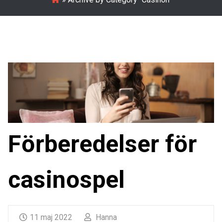
Förberedelser för
casinospel
11 maj 2022
Hanna