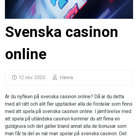
Svenska casinon
online
12 nov 2020
Hanna
Är du nyfiken på svenska casinon online? Då är du detta
med all rätt och allt fler upptäcker alla de fördelar som finns
med att spela på svenska casinon online. I jämförelse med
att spela på utländska casinon kommer du att finna en
guldgruva och det gäller bland annat alla de bonusar som
man får ta del av när man spelar på svenska casinon. Det