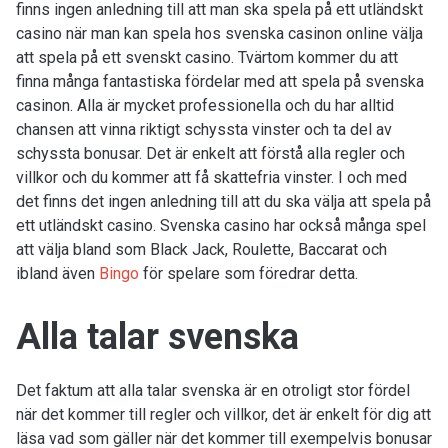
finns ingen anledning till att man ska spela på ett utländskt
casino när man kan spela hos svenska casinon online välja
att spela på ett svenskt casino. Tvärtom kommer du att
finna många fantastiska fördelar med att spela på svenska
casinon. Alla är mycket professionella och du har alltid
chansen att vinna riktigt schyssta vinster och ta del av
schyssta bonusar. Det är enkelt att förstå alla regler och
villkor och du kommer att få skattefria vinster. I och med
det finns det ingen anledning till att du ska välja att spela på
ett utländskt casino. Svenska casino har också många spel
att välja bland som Black Jack, Roulette, Baccarat och
ibland även
Bingo
för spelare som föredrar detta.
Alla talar svenska
Det faktum att alla talar svenska är en otroligt stor fördel
när det kommer till regler och villkor, det är enkelt för dig att
läsa vad som gäller när det kommer till exempelvis bonusar