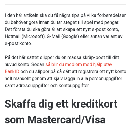
I den här artikeln ska du få några tips på vilka förberedelser
du behöver göra innan du tar steget till spel med pengar.
Det första du ska göra är att skapa ett nytt e-post konto,
Hotmail (Microsoft), G-Mail (Google) eller annan variant av
e-post konto.
På det här sättet slipper du en massa skräp-post till ditt
huvud konto. Sedan
så blir du medlem med hjälp utav
BankID
och du slipper på så sätt att registrera ett nytt konto
helt manuellt genom att själv lägga in alla personuppgifter
samt adressuppgifter och kontouppgifter.
Skaffa dig ett kreditkort
som Mastercard/Visa