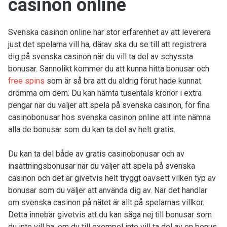
casinon online
Svenska casinon online har stor erfarenhet av att leverera
just det spelarna vill ha, därav ska du se till att registrera
dig på svenska casinon när du vill ta del av schyssta
bonusar. Sannolikt kommer du att kunna hitta bonusar och
free spins
som är så bra att du aldrig förut hade kunnat
drömma om dem. Du kan hämta tusentals kronor i extra
pengar när du väljer att spela på svenska casinon, för fina
casinobonusar hos svenska casinon online att inte nämna
alla de bonusar som du kan ta del av helt gratis.
Du kan ta del både av gratis casinobonusar och av
insättningsbonusar när du väljer att spela på svenska
casinon och det är givetvis helt tryggt oavsett vilken typ av
bonusar som du väljer att använda dig av. När det handlar
om svenska casinon på nätet är allt på spelarnas villkor.
Detta innebär givetvis att du kan säga nej till bonusar som
du inte vill ha, om du till exempel inte vill ta del av en bonus